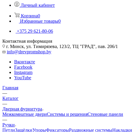
Личный кабинет
Корзина
0
Избранные товары
0
+375 29 621-80-06
Контактная информация
г. Минск, ул. Тимирязева, 123/2, ТЦ "ГРАД", пав. 206/1
info@drevpromshop.by
Вконтакте
Facebook
Instagram
YouTube
Главная
—
Каталог
—
Дверная фурнитура
Межкомнатные двери
Системы и решения
Стеновые панели
—
Ручки
Петли
Защёлки
Упоры
Фиксаторы
Раздвижные системы
Накладки