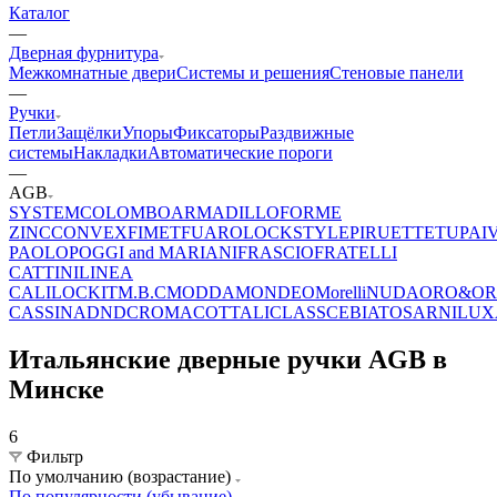
Каталог
—
Дверная фурнитура
Межкомнатные двери
Системы и решения
Стеновые панели
—
Ручки
Петли
Защёлки
Упоры
Фиксаторы
Раздвижные
системы
Накладки
Автоматические пороги
—
AGB
SYSTEM
COLOMBO
ARMADILLO
FORME
ZINC
CONVEX
FIMET
FUARO
LOCKSTYLE
PIRUETTE
TUPAI
PAOLO
POGGI and MARIANI
FRASCIO
FRATELLI
CATTINI
LINEA
CALI
LOCKIT
M.B.C
MODDA
MONDEO
Morelli
NUDA
ORO&O
CASSINA
DND
CROMA
COTTALI
CLASS
CEBI
ATOS
ARNILUX
Итальянские дверные ручки AGB в
Минске
6
Фильтр
По умолчанию (возрастание)
По популярности (убывание)