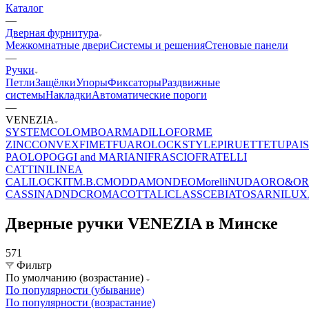
Каталог
—
Дверная фурнитура
Межкомнатные двери
Системы и решения
Стеновые панели
—
Ручки
Петли
Защёлки
Упоры
Фиксаторы
Раздвижные
системы
Накладки
Автоматические пороги
—
VENEZIA
SYSTEM
COLOMBO
ARMADILLO
FORME
ZINC
CONVEX
FIMET
FUARO
LOCKSTYLE
PIRUETTE
TUPAI
PAOLO
POGGI and MARIANI
FRASCIO
FRATELLI
CATTINI
LINEA
CALI
LOCKIT
M.B.C
MODDA
MONDEO
Morelli
NUDA
ORO&O
CASSINA
DND
CROMA
COTTALI
CLASS
CEBI
ATOS
ARNILUX
Дверные ручки VENEZIA в Минске
571
Фильтр
По умолчанию (возрастание)
По популярности (убывание)
По популярности (возрастание)