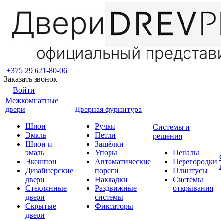
+375 29 621-80-06
Заказать звонок
Войти
Межкомнатные
двери
Дверная фурнитура
Шпон
Ручки
Системы и
Эмаль
Петли
решения
Шпон и
Защёлки
эмаль
Упоры
Пеналы
Экошпон
Автоматические
Перегородки
Дизайнерские
пороги
Плинтусы
двери
Накладки
Системы
Стеклянные
Раздвижные
открывания
двери
системы
Скрытые
Фиксаторы
двери