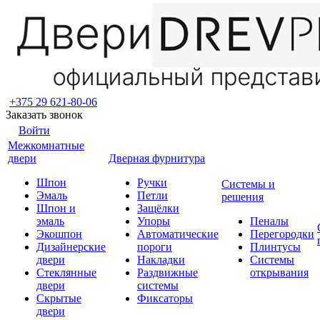
+375 29 621-80-06
Заказать звонок
Войти
Межкомнатные
двери
Дверная фурнитура
Шпон
Ручки
Системы и
Эмаль
Петли
решения
Шпон и
Защёлки
эмаль
Упоры
Пеналы
Экошпон
Автоматические
Перегородки
Дизайнерские
пороги
Плинтусы
двери
Накладки
Системы
Стеклянные
Раздвижные
открывания
двери
системы
Скрытые
Фиксаторы
двери