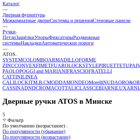
Каталог
—
Дверная фурнитура
Межкомнатные двери
Системы и решения
Стеновые панели
—
Ручки
Петли
Защёлки
Упоры
Фиксаторы
Раздвижные
системы
Накладки
Автоматические пороги
—
ATOS
SYSTEM
COLOMBO
ARMADILLO
FORME
ZINC
CONVEX
FIMET
FUARO
LOCKSTYLE
PIRUETTE
TUPAI
PAOLO
POGGI and MARIANI
FRASCIO
FRATELLI
CATTINI
LINEA
CALI
LOCKIT
M.B.C
MODDA
MONDEO
Morelli
NUDA
ORO&O
CASSINA
DND
CROMA
COTTALI
CLASS
CEBI
ARNILUX
ARNI
Дверные ручки ATOS в Минске
5
Фильтр
По умолчанию (возрастание)
По популярности (убывание)
По популярности (возрастание)