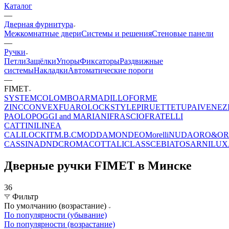
Каталог
—
Дверная фурнитура
Межкомнатные двери
Системы и решения
Стеновые панели
—
Ручки
Петли
Защёлки
Упоры
Фиксаторы
Раздвижные
системы
Накладки
Автоматические пороги
—
FIMET
SYSTEM
COLOMBO
ARMADILLO
FORME
ZINC
CONVEX
FUARO
LOCKSTYLE
PIRUETTE
TUPAI
VENEZ
PAOLO
POGGI and MARIANI
FRASCIO
FRATELLI
CATTINI
LINEA
CALI
LOCKIT
M.B.C
MODDA
MONDEO
Morelli
NUDA
ORO&O
CASSINA
DND
CROMA
COTTALI
CLASS
CEBI
ATOS
ARNILUX
Дверные ручки FIMET в Минске
36
Фильтр
По умолчанию (возрастание)
По популярности (убывание)
По популярности (возрастание)