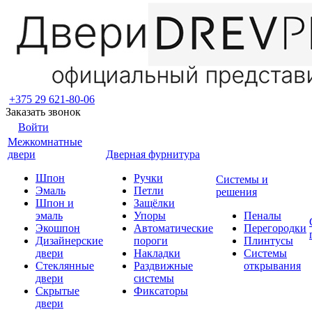
+375 29 621-80-06
Заказать звонок
Войти
Межкомнатные
двери
Дверная фурнитура
Шпон
Ручки
Системы и
Эмаль
Петли
решения
Шпон и
Защёлки
эмаль
Упоры
Пеналы
Экошпон
Автоматические
Перегородки
Дизайнерские
пороги
Плинтусы
двери
Накладки
Системы
Стеклянные
Раздвижные
открывания
двери
системы
Скрытые
Фиксаторы
двери