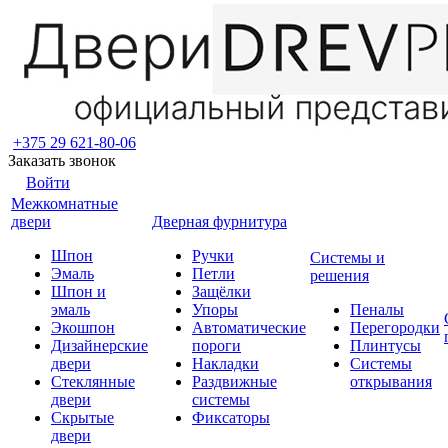
+375 29 621-80-06
Заказать звонок
Войти
Межкомнатные
двери
Дверная фурнитура
Шпон
Ручки
Системы и
Эмаль
Петли
решения
Шпон и
Защёлки
эмаль
Упоры
Пеналы
Экошпон
Автоматические
Перегородки
Дизайнерские
пороги
Плинтусы
двери
Накладки
Системы
Стеклянные
Раздвижные
открывания
двери
системы
Скрытые
Фиксаторы
двери