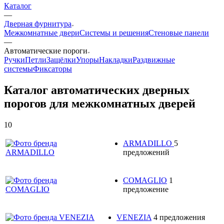
Каталог
—
Дверная фурнитура
Межкомнатные двери
Системы и решения
Стеновые панели
—
Автоматические пороги
Ручки
Петли
Защёлки
Упоры
Накладки
Раздвижные
системы
Фиксаторы
Каталог автоматических дверных
порогов для межкомнатных дверей
10
ARMADILLO
5
предложений
COMAGLIO
1
предложение
VENEZIA
4 предложения