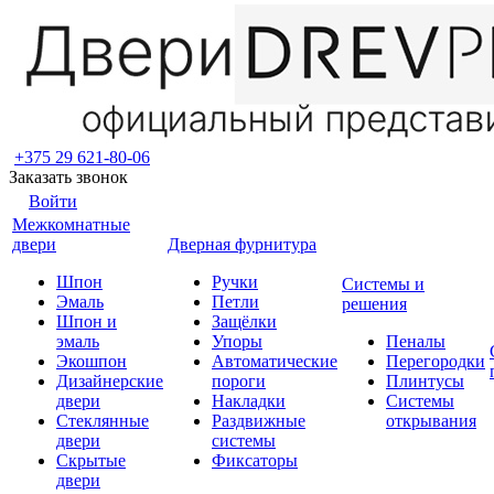
+375 29 621-80-06
Заказать звонок
Войти
Межкомнатные
двери
Дверная фурнитура
Шпон
Ручки
Системы и
Эмаль
Петли
решения
Шпон и
Защёлки
эмаль
Упоры
Пеналы
Экошпон
Автоматические
Перегородки
Дизайнерские
пороги
Плинтусы
двери
Накладки
Системы
Стеклянные
Раздвижные
открывания
двери
системы
Скрытые
Фиксаторы
двери