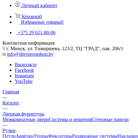
Личный кабинет
Корзина
0
Избранные товары
0
+375 29 621-80-06
Контактная информация
г. Минск, ул. Тимирязева, 123/2, ТЦ "ГРАД", пав. 206/1
info@drevpromshop.by
Вконтакте
Facebook
Instagram
YouTube
Главная
—
Каталог
—
Дверная фурнитура
Межкомнатные двери
Системы и решения
Стеновые панели
—
Ручки
Петли
Защёлки
Упоры
Фиксаторы
Раздвижные системы
Накладки