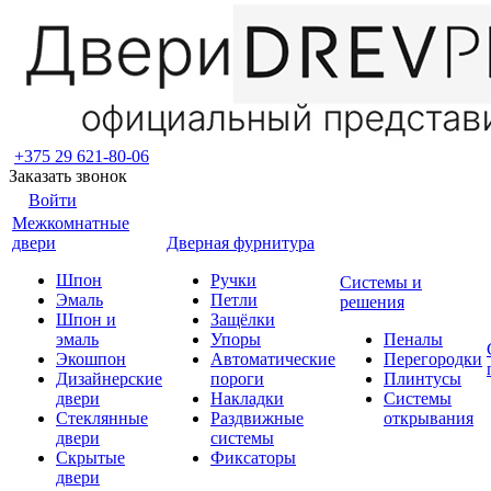
+375 29 621-80-06
Заказать звонок
Войти
Межкомнатные
двери
Дверная фурнитура
Шпон
Ручки
Системы и
Эмаль
Петли
решения
Шпон и
Защёлки
эмаль
Упоры
Пеналы
Экошпон
Автоматические
Перегородки
Дизайнерские
пороги
Плинтусы
двери
Накладки
Системы
Стеклянные
Раздвижные
открывания
двери
системы
Скрытые
Фиксаторы
двери