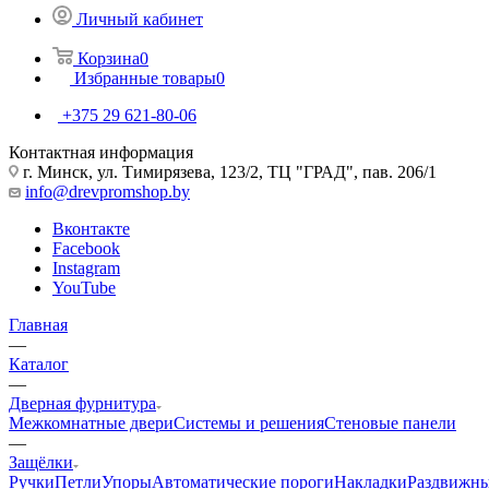
Личный кабинет
Корзина
0
Избранные товары
0
+375 29 621-80-06
Контактная информация
г. Минск, ул. Тимирязева, 123/2, ТЦ "ГРАД", пав. 206/1
info@drevpromshop.by
Вконтакте
Facebook
Instagram
YouTube
Главная
—
Каталог
—
Дверная фурнитура
Межкомнатные двери
Системы и решения
Стеновые панели
—
Защёлки
Ручки
Петли
Упоры
Автоматические пороги
Накладки
Раздвижны