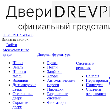
+375 29 621-80-06
Заказать звонок
Войти
Межкомнатные
двери
Дверная фурнитура
Шпон
Ручки
Системы и
Эмаль
Петли
решения
Шпон и
Защёлки
эмаль
Упоры
Пеналы
Экошпон
Автоматические
Перегородки
Дизайнерские
пороги
Плинтусы
двери
Накладки
Системы
Стеклянные
Раздвижные
открывания
двери
системы
Скрытые
Фиксаторы
двери