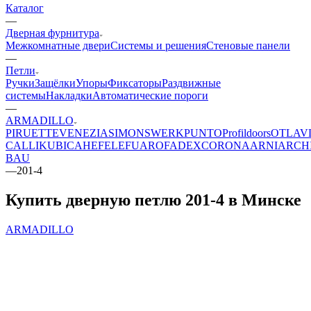
Каталог
—
Дверная фурнитура
Межкомнатные двери
Системы и решения
Стеновые панели
—
Петли
Ручки
Защёлки
Упоры
Фиксаторы
Раздвижные
системы
Накладки
Автоматические пороги
—
ARMADILLO
PIRUETTE
VENEZIA
SIMONSWERK
PUNTO
Profildoors
OTLAV
CALLI
KUBICA
HEFELE
FUARO
FADEX
CORONA
ARNI
ARCH
BAU
—
201-4
Купить дверную петлю 201-4 в Минске
ARMADILLO