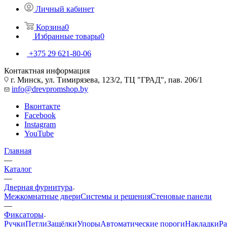
Личный кабинет
Корзина
0
Избранные товары
0
+375 29 621-80-06
Контактная информация
г. Минск, ул. Тимирязева, 123/2, ТЦ "ГРАД", пав. 206/1
info@drevpromshop.by
Вконтакте
Facebook
Instagram
YouTube
Главная
—
Каталог
—
Дверная фурнитура
Межкомнатные двери
Системы и решения
Стеновые панели
—
Фиксаторы
Ручки
Петли
Защёлки
Упоры
Автоматические пороги
Накладки
Р