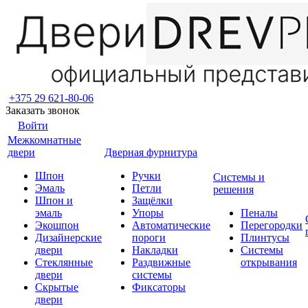
+375 29 621-80-06
Заказать звонок
Войти
Межкомнатные
двери
Дверная фурнитура
Шпон
Ручки
Системы и
Эмаль
Петли
решения
Шпон и
Защёлки
эмаль
Упоры
Пеналы
Экошпон
Автоматические
Перегородки
Дизайнерские
пороги
Плинтусы
двери
Накладки
Системы
Стеклянные
Раздвижные
открывания
двери
системы
Скрытые
Фиксаторы
двери