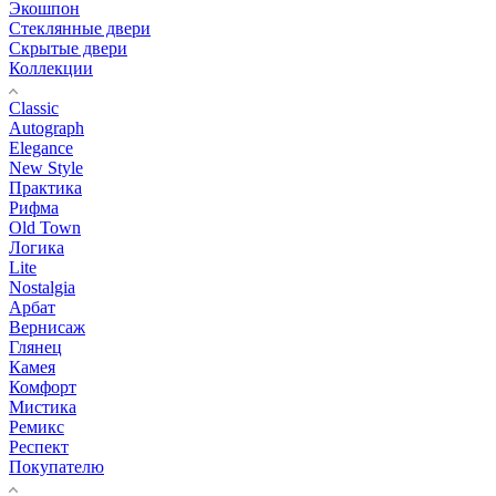
Экошпон
Стеклянные двери
Скрытые двери
Коллекции
Classic
Autograph
Elegance
New Style
Практика
Рифма
Old Town
Логика
Lite
Nostalgia
Арбат
Вернисаж
Глянец
Камея
Комфорт
Мистика
Ремикс
Респект
Покупателю