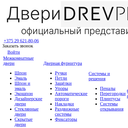
+375 29 621-80-06
Заказать звонок
Войти
Межкомнатные
двери
Дверная фурнитура
Шпон
Ручки
Системы и
Эмаль
Петли
решения
Шпон и
Защёлки
эмаль
Упоры
Пеналы
Экошпон
Автоматические
Перегородки
Дизайнерские
пороги
Плинтусы
двери
Накладки
Системы
Стеклянные
Раздвижные
открывания
двери
системы
Скрытые
Фиксаторы
двери