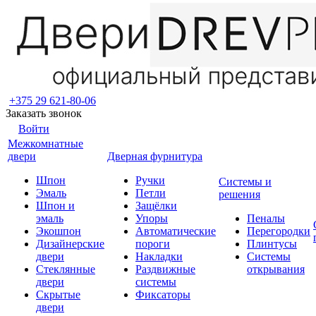
+375 29 621-80-06
Заказать звонок
Войти
Межкомнатные
двери
Дверная фурнитура
Шпон
Ручки
Системы и
Эмаль
Петли
решения
Шпон и
Защёлки
эмаль
Упоры
Пеналы
Экошпон
Автоматические
Перегородки
Дизайнерские
пороги
Плинтусы
двери
Накладки
Системы
Стеклянные
Раздвижные
открывания
двери
системы
Скрытые
Фиксаторы
двери