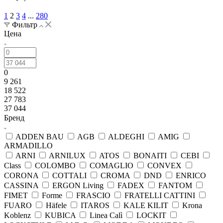
1
2
3
4
...
280
Фильтр
Цена
0
9 261
18 522
27 783
37 044
Бренд
ADDEN BAU
AGB
ALDEGHI
AMIG
ARMADILLO
ARNI
ARNILUX
ATOS
BONAITI
CEBI
Class
COLOMBO
COMAGLIO
CONVEX
CORONA
COTTALI
CROMA
DND
ENRICO
CASSINA
ERGON Living
FADEX
FANTOM
FIMET
Forme
FRASCIO
FRATELLI CATTINI
FUARO
Häfele
ITAROS
KALE KILIT
Krona
Koblenz
KUBICA
Linea Calì
LOCKIT