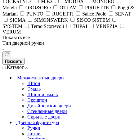
LOCKSTYLE
M.B.C.
MODDA
MONDEO
Morelli
ORO&ORO
OTLAV
PIRUETTE
Poggi &
Mariani
PUNTO
RUCETTI
Salice Paolo
SENAT
SICMA
SIMONSWERK
SISCO SISTEM
SYSTEM
Terno Scorrevoli
TUPAI
VENEZIA
VERUM
Показать все
Тип дверной ручки
Показать
Каталог
Межкомнатные двери
Шпон
Эмаль
Шпон и эмаль
Экошпон
Дизайнерские двери
Стеклянные двери
Скрытые двери
Дверная фурнитура
Ручки
Петли