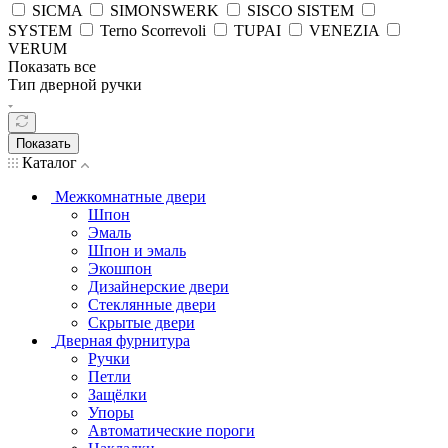
SICMA
SIMONSWERK
SISCO SISTEM
SYSTEM
Terno Scorrevoli
TUPAI
VENEZIA
VERUM
Показать все
Тип дверной ручки
Показать
Каталог
Межкомнатные двери
Шпон
Эмаль
Шпон и эмаль
Экошпон
Дизайнерские двери
Стеклянные двери
Скрытые двери
Дверная фурнитура
Ручки
Петли
Защёлки
Упоры
Автоматические пороги