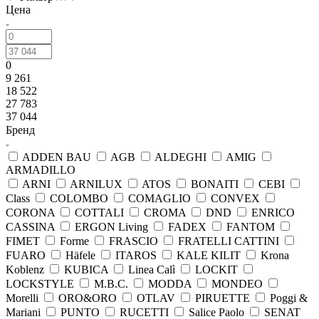
Цена
0
9 261
18 522
27 783
37 044
Бренд
ADDEN BAU
AGB
ALDEGHI
AMIG
ARMADILLO
ARNI
ARNILUX
ATOS
BONAITI
CEBI
Class
COLOMBO
COMAGLIO
CONVEX
CORONA
COTTALI
CROMA
DND
ENRICO
CASSINA
ERGON Living
FADEX
FANTOM
FIMET
Forme
FRASCIO
FRATELLI CATTINI
FUARO
Häfele
ITAROS
KALE KILIT
Krona
Koblenz
KUBICA
Linea Calì
LOCKIT
LOCKSTYLE
M.B.C.
MODDA
MONDEO
Morelli
ORO&ORO
OTLAV
PIRUETTE
Poggi &
Mariani
PUNTO
RUCETTI
Salice Paolo
SENAT