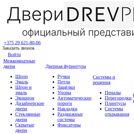
+375 29 621-80-06
Заказать звонок
Войти
Межкомнатные
двери
Дверная фурнитура
Шпон
Ручки
Системы и
Эмаль
Петли
решения
Шпон и
Защёлки
эмаль
Упоры
Пеналы
Экошпон
Автоматические
Перегородки
Дизайнерские
пороги
Плинтусы
двери
Накладки
Системы
Стеклянные
Раздвижные
открывания
двери
системы
Скрытые
Фиксаторы
двери